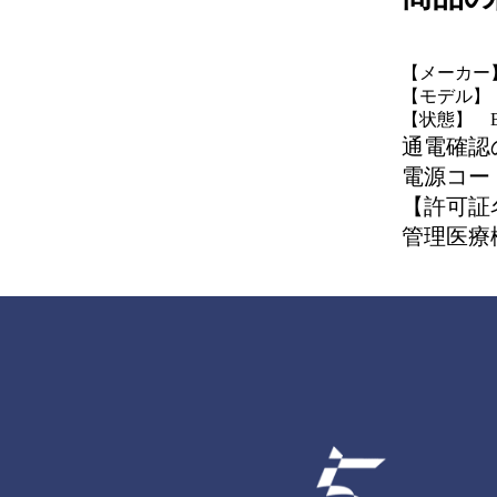
【メーカー
【モデル】 C
【状態】 B
通電確認
電源コー
【許可証
管理医療