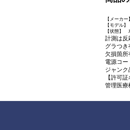
【メーカー
【モデル】 R
【状態】 J
計測は反
グラつき
欠損箇所
電源コー
ジャンク
【許可証
管理医療