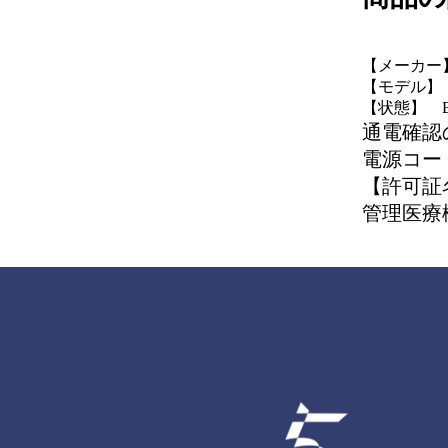
【メーカー】
【モデル】 A
【状態】 
通電確認
電源コー
【許可証
管理医療