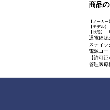
商品の
【メーカー】
【モデル】 A
【状態】 
通電確認
スティッ
電源コー
【許可証
管理医療