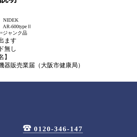
NIDEK
R-600typeⅡ
J=ジャンク品
出ます
ド無し
名】
機器販売業届（大阪市健康局）
0120-346-147