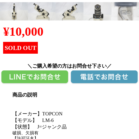
¥
10,000
SOLD OUT
＼ご購入希望の方はお問合せ下さい／
商品の説明
【メーカー】TOPCON
【モデル】 LM-6
【状態】 J=ジャンク品
破損、欠損有
【許可証名】