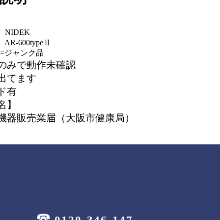
NIDEK
R-600typeⅡ
J=ジャンク品
のみで動作未確認
出てます
ド有
名】
機器販売業届（大阪市健康局）