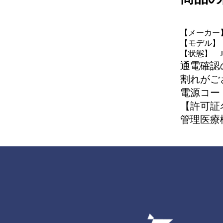
【メーカー】
【モデル】 R
【状態】 
通電確認
割れがご
電源コー
【許可証
管理医療