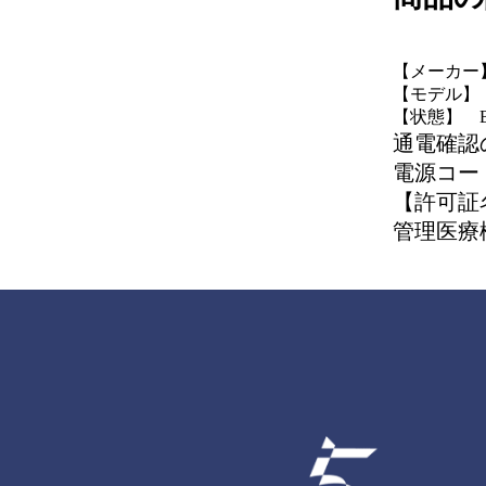
【メーカー】
【モデル】 
【状態】 
通電確認
電源コー
【許可証
管理医療